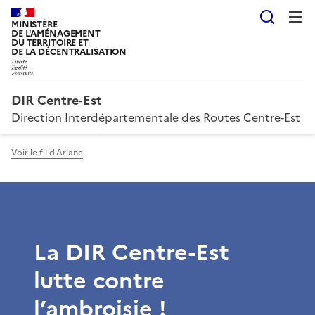
Reche
MINISTÈRE
DE L'AMÉNAGEMENT
DU TERRITOIRE ET
DE LA DÉCENTRALISATION
DIR Centre-Est
Direction Interdépartementale des Routes Centre-Est
Voir le fil d'Ariane
La DIR Centre-Est
lutte contre
l’ambroisie !