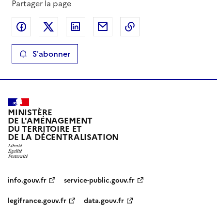
Partager la page
Partager sur Facebook
Partager sur X
Partager sur LinkedIn
Partager par email
Copier le lien de la 
S'abonner
MINISTÈRE
DE L'AMÉNAGEMENT
DU TERRITOIRE ET
DE LA DÉCENTRALISATION
info.gouv.fr
service-public.gouv.fr
legifrance.gouv.fr
data.gouv.fr