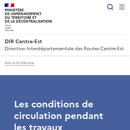
Reche
MINISTÈRE
DE L'AMÉNAGEMENT
DU TERRITOIRE ET
DE LA DÉCENTRALISATION
DIR Centre-Est
Direction Interdépartementale des Routes Centre-Est
Voir le fil d'Ariane
Les conditions de
circulation pendant
les travaux