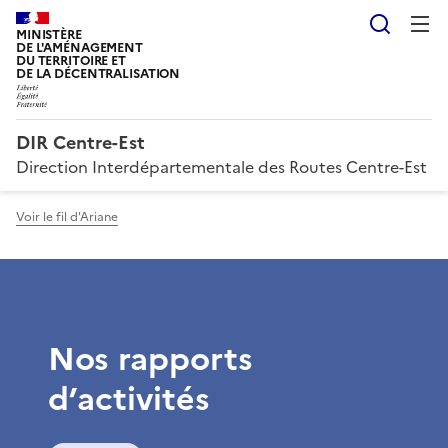
Reche
MINISTÈRE
DE L'AMÉNAGEMENT
DU TERRITOIRE ET
DE LA DÉCENTRALISATION
DIR Centre-Est
Direction Interdépartementale des Routes Centre-Est
Voir le fil d'Ariane
Nos rapports
d’activités