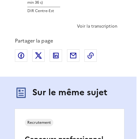
r
min 36 s)
DIR Centre-Est
e
Voir la transcription
l
Partager la page
a
Partager sur Facebook
Partager sur X
Partager sur LinkedIn
Partager par email
Copier le lien de 
v
i
Sur le même sujet
d
é
o
Recrutement