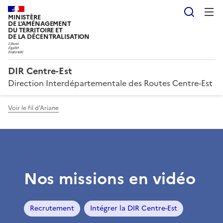
Reche
MINISTÈRE
DE L'AMÉNAGEMENT
DU TERRITOIRE ET
DE LA DÉCENTRALISATION
DIR Centre-Est
Direction Interdépartementale des Routes Centre-Est
Voir le fil d'Ariane
Nos missions en vidéo
Recrutement
Intégrer la DIR Centre-Est