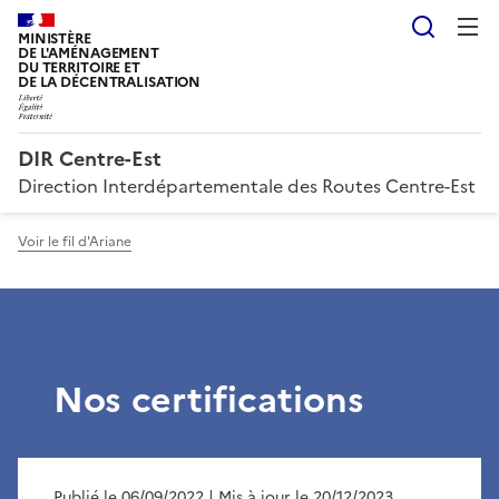
Reche
MINISTÈRE
DE L'AMÉNAGEMENT
DU TERRITOIRE ET
DE LA DÉCENTRALISATION
DIR Centre-Est
Direction Interdépartementale des Routes Centre-Est
Voir le fil d'Ariane
Nos certifications
Publié le 06/09/2022
| Mis à jour le 20/12/2023