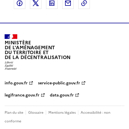
Partager sur Facebook
Partager sur X
Partager sur LinkedIn
Partager par email
Copier le lien de 
MINISTÈRE
DE L'AMÉNAGEMENT
DU TERRITOIRE ET
DE LA DÉCENTRALISATION
info.gouv.fr
service-public.gouv.fr
legifrance.gouv.fr
data.gouv.fr
Plan du site
Glossaire
Mentions légales
Accessibilité : non
conforme