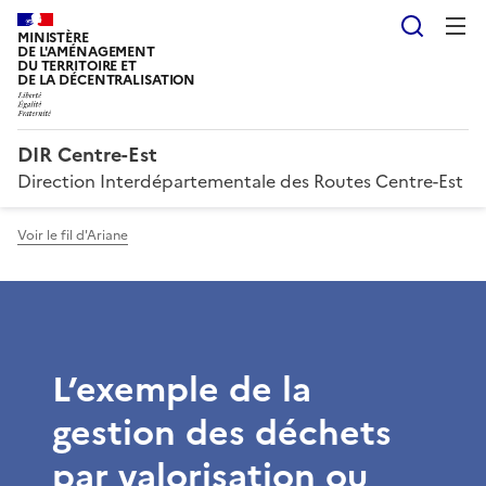
Reche
MINISTÈRE
DE L'AMÉNAGEMENT
DU TERRITOIRE ET
DE LA DÉCENTRALISATION
DIR Centre-Est
Direction Interdépartementale des Routes Centre-Est
Voir le fil d'Ariane
L’exemple de la
gestion des déchets
par valorisation ou