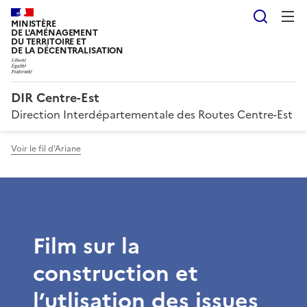
Reche
MINISTÈRE
DE L'AMÉNAGEMENT
DU TERRITOIRE ET
DE LA DÉCENTRALISATION
DIR Centre-Est
Direction Interdépartementale des Routes Centre-Est
Voir le fil d'Ariane
Film sur la
construction et
l’utlisation des issues