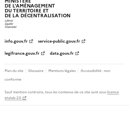
MINISTÈRE
DE L'AMÉNAGEMENT
o
DU TERRITOIRE ET
DE LA DÉCENTRALISATION
info.gouv.fr
service-public.gouv.fr
legifrance.gouv.fr
data.gouv.fr
Plan du site
Glossaire
Mentions légales
Accessibilité : non
conforme
Sauf mention contraire, tous les contenus de ce site sont sous
licence
etalab-2.0