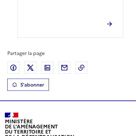
Partager la page
Partager sur Facebook
Partager sur X
Partager sur LinkedIn
Partager par email
Copier le lien de la 
S'abonner
MINISTÈRE
DE L'AMÉNAGEMENT
DU TERRITOIRE ET