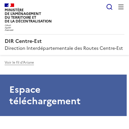
Reche
MINISTÈRE
DE L'AMÉNAGEMENT
DU TERRITOIRE ET
DE LA DÉCENTRALISATION
DIR Centre-Est
Direction Interdépartementale des Routes Centre-Est
Voir le fil d'Ariane
Espace
téléchargement