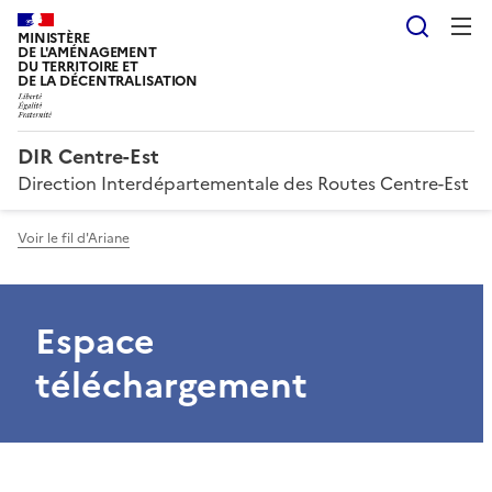
Reche
MINISTÈRE
DE L'AMÉNAGEMENT
DU TERRITOIRE ET
DE LA DÉCENTRALISATION
DIR Centre-Est
Direction Interdépartementale des Routes Centre-Est
Voir le fil d'Ariane
Espace
téléchargement