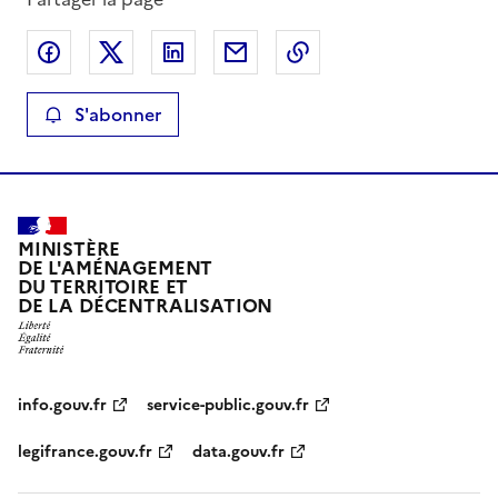
Partager sur Facebook
Partager sur X
Partager sur LinkedIn
Partager par email
Copier le lien de la 
S'abonner
MINISTÈRE
DE L'AMÉNAGEMENT
DU TERRITOIRE ET
DE LA DÉCENTRALISATION
info.gouv.fr
service-public.gouv.fr
legifrance.gouv.fr
data.gouv.fr