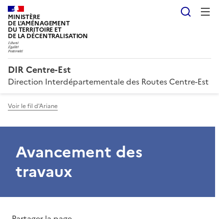
Reche
MINISTÈRE
DE L'AMÉNAGEMENT
DU TERRITOIRE ET
DE LA DÉCENTRALISATION
DIR Centre-Est
Direction Interdépartementale des Routes Centre-Est
Voir le fil d'Ariane
Avancement des
travaux
Partager la page