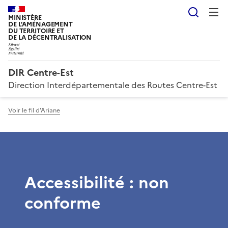
Reche
MINISTÈRE
DE L'AMÉNAGEMENT
DU TERRITOIRE ET
DE LA DÉCENTRALISATION
DIR Centre-Est
Direction Interdépartementale des Routes Centre-Est
Voir le fil d'Ariane
Accessibilité : non
conforme