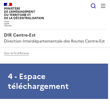
Reche
MINISTÈRE
DE L'AMÉNAGEMENT
DU TERRITOIRE ET
DE LA DÉCENTRALISATION
DIR Centre-Est
Direction Interdépartementale des Routes Centre-Est
Voir le fil d'Ariane
4 - Espace
téléchargement