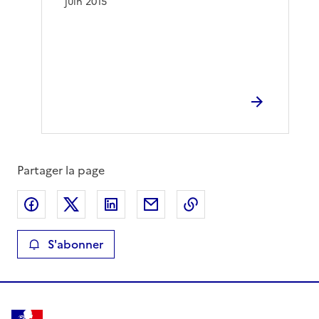
juin 2015
Partager la page
Partager sur Facebook
Partager sur X
Partager sur LinkedIn
Partager par email
Copier le lien de la 
S'abonner